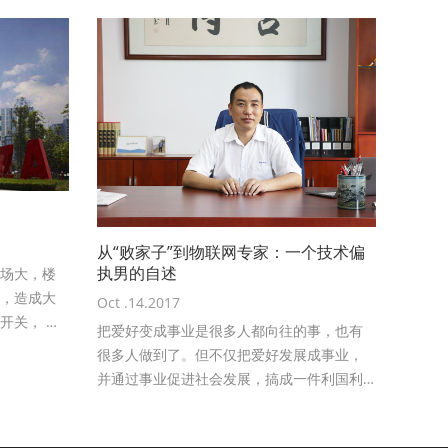
从“败家子”到物联网专家：一个技术偏
执男的自述
场大，楼
，造成大
Oct .14.2017
开关， 一
把爱好变成事业是很多人都向往的事，也有
部手机，轻松
很多人做到了。但不仅把爱好发展成事业，
成了人工成
并通过事业促进社会发展，搞成一件利国利
漏关、忘
民大事，这却不常
。据统
35%。