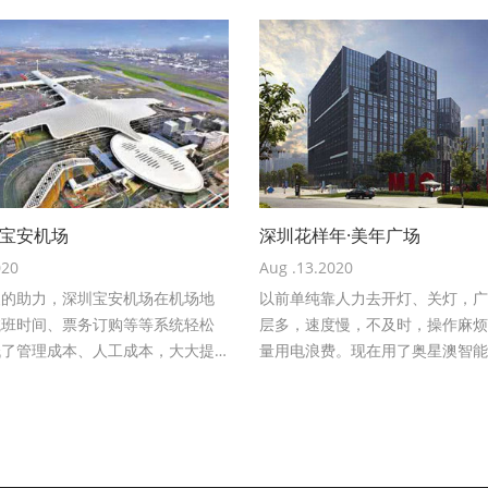
·宝安机场
深圳花样年·美年广场
020
Aug .13.2020
澳的助力，深圳宝安机场在机场地
以前单纯靠人力去开灯、关灯，广
航班时间、票务订购等等系统轻松
层多，速度慢，不及时，操作麻烦
低了管理成本、人工成本，大大提
量用电浪费。现在用了奥星澳智能
整体服务质量。
款“会听话”的智能触摸开关，一
机场：李先生
掌控，随时随地随心控， 大大降
本，提高工作效率，有效避免了因
记关、关闭不及时等电力浪费问题
计，一年下来，为企业节省电费约