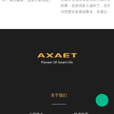
的事，也有很多人做到了。但不
费。现在用了奥星澳智能开关，
仅把爱好发展成事业，并通过事
一款“会听话”的智能触摸开关，
业促进社会发展，搞成一件利国
一部手机，轻松掌控，随时随地
利民大事，这却不常
随心控， 大大降成了人工成本，
提高工作效率，有效避免了因漏
关、忘记关、关闭不及时等电力
浪费问题。据统计，一年下来，
为企业节省电费约35%。
——花样年：何先生
关于我们