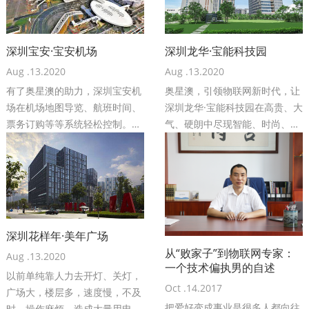
深圳宝安·宝安机场
深圳龙华·宝能科技园
Aug .13.2020
Aug .13.2020
有了奥星澳的助力，深圳宝安机
奥星澳，引领物联网新时代，让
场在机场地图导览、航班时间、
深圳龙华·宝能科技园在高贵、大
票务订购等等系统轻松控制。降
气、硬朗中尽现智能、时尚、环
低了管理成本、人工成本，大大
保。奥星澳智能开关，开启智慧
提高了机场整体服务质量。
新生活，值得您拥有！
——宝安机场：李先生
——奥星澳：吴先生
深圳花样年·美年广场
从“败家子”到物联网专家：
Aug .13.2020
一个技术偏执男的自述
以前单纯靠人力去开灯、关灯，
Oct .14.2017
广场大，楼层多，速度慢，不及
把爱好变成事业是很多人都向往
时，操作麻烦，造成大量用电浪